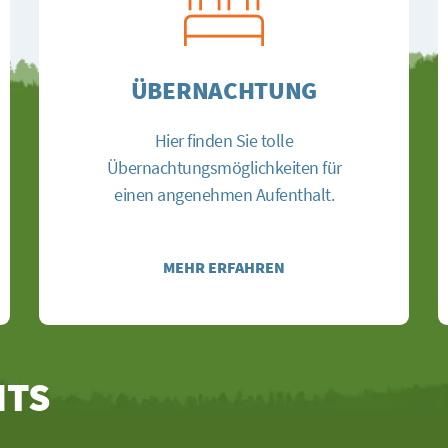
ÜBERNACHTUNG
Hier finden Sie tolle
Übernachtungsmöglichkeiten für
einen angenehmen Aufenthalt.
MEHR ERFAHREN
HTS