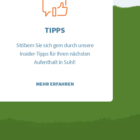
TIPPS
Stöbern Sie sich gern durch unsere
Insider-Tipps für Ihren nächsten
Aufenthalt in Suhl!
MEHR ERFAHREN