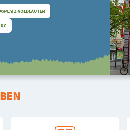
UGPLATZ GOLDLAUTER
ERG
EBEN