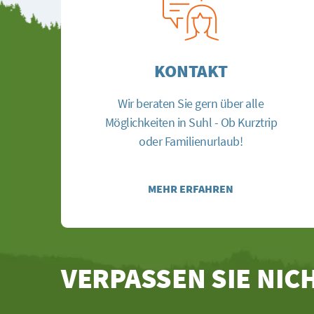
KONTAKT
Wir beraten Sie gern über alle
Möglichkeiten in Suhl - Ob Kurztrip
oder Familienurlaub!
MEHR ERFAHREN
VERPASSEN SIE NIC