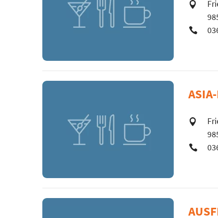
Fr
98
03
ASIA
Fr
98
03
AUSF