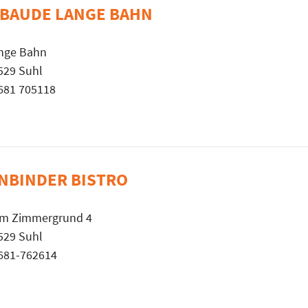
BAUDE LANGE BAHN
nge Bahn
529 Suhl
681 705118
NBINDER BISTRO
m Zimmergrund 4
529 Suhl
681-762614