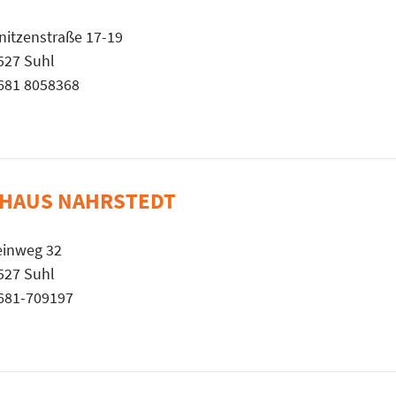
initzenstraße 17-19
527 Suhl
681 8058368
HAUS NAHRSTEDT
einweg 32
527 Suhl
681-709197