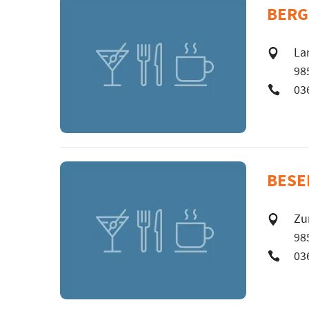
BERG
La
98
03
BESE
Zu
98
03