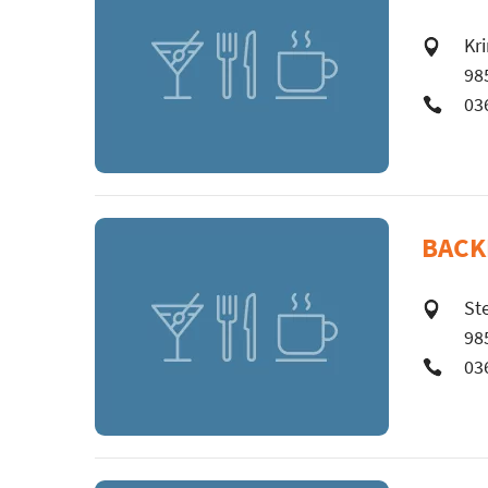
Kr
98
03
BACK
St
98
03