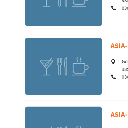
98
03
ASIA
Go
98
03
ASIA