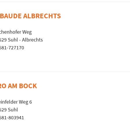
BAUDE ALBRECHTS
chenhofer Weg
529 Suhl - Albrechts
681-727170
RO AM BOCK
einfelder Weg 6
529 Suhl
681-803941