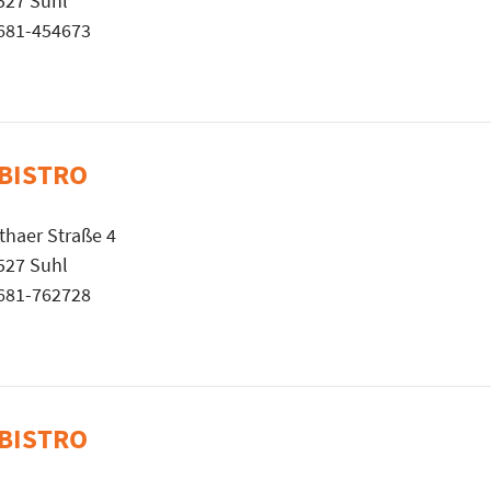
527 Suhl
681-454673
-BISTRO
thaer Straße 4
527 Suhl
681-762728
-BISTRO