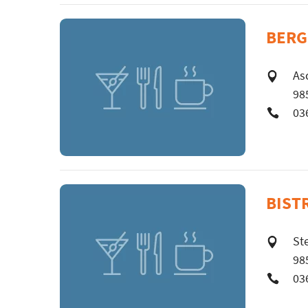
BERG
As
98
03
BIST
St
98
03