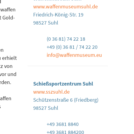
d
www.waffenmuseumsuhl.de
swaffen
Friedrich-König-Str. 19
t Gold-
98527 Suhl
(0 36 81) 74 22 18
+49 (0) 36 81 / 74 22 20
en
info@waffenmuseum.eu
 erhielt
tz von
vor und
rden.
Schießsportzentrum Suhl
www.sszsuhl.de
affen
Schützenstraße 6 (Friedberg)
s
98527 Suhl
+49 3681 8840
+49 3681 884200