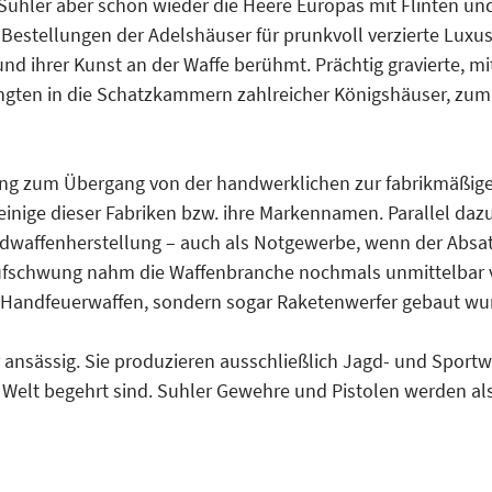
Suhler aber schon wieder die Heere Europas mit Flinten un
Bestellungen der Adelshäuser für prunkvoll verzierte Luxu
und ihrer Kunst an der Waffe berühmt. Prächtig gravierte, mi
ngten in die Schatzkammern zahlreicher Königshäuser, zum
rung zum Übergang von der handwerklichen zur fabrikmäßig
inige dieser Fabriken bzw. ihre Markennamen. Parallel dazu
Jagdwaffenherstellung – auch als Notgewerbe, wenn der Absa
 Aufschwung nahm die Waffenbranche nochmals unmittelbar 
r Handfeuerwaffen, sondern sogar Raketenwerfer gebaut wu
nsässig. Sie produzieren ausschließlich Jagd- und Sportw
n Welt begehrt sind. Suhler Gewehre und Pistolen werden al