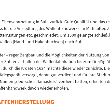
er Eisenverarbeitung in Suhl zurück. Gute Qualität und das r
 für die Ansiedlung des Waffenhandwerks im Mittelalter. 
tterrüstungen etc. geschmiedet. Um 1500 gelangte schließl
rwaffen (Hand- und Hakenbüchsen) nach Suhl.
ter – reger Bergbau und die Möglichkeiten der Nutzung von
er Suhler verhalfen der Waffenfabrikation bis zum Dreißigjä
l durch die Kroaten 1634 machte diese wieder zunichte. Die
riegsgerät versorgt, daran gut verdient und für ihre Stadt m
 Namen „deutsches Damaskus“ verdient hatten, erhielten d
ffenhandwerk davon wieder erholen.
AFFENHERSTELLUNG